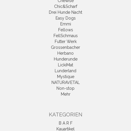
Chewise
Chic&Scharf
Drei Hunde Nacht
Easy Dogs
Emmi
Fellows
FellSchmaus
Futter Werk
Grossenbacher
Herbano
Hunderunde
LickiMat
Lunderland
Mystique
NATURAVETAL
Non-stop
Mehr
KATEGORIEN
B A R F
Kauartikel