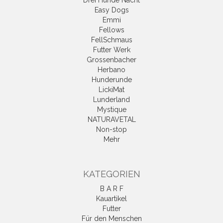
Drei Hunde Nacht
Easy Dogs
Emmi
Fellows
FellSchmaus
Futter Werk
Grossenbacher
Herbano
Hunderunde
LickiMat
Lunderland
Mystique
NATURAVETAL
Non-stop
Mehr
KATEGORIEN
B A R F
Kauartikel
Futter
Für den Menschen