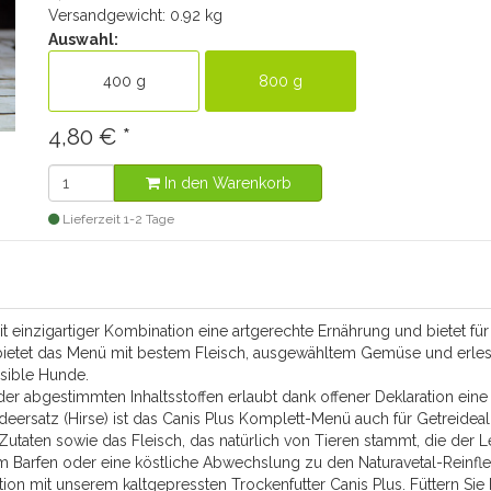
Versandgewicht: 0.92 kg
Auswahl:
400 g
800 g
4,80 €
*
In den Warenkorb
Lieferzeit 1-2 Tage
mit einzigartiger Kombination eine artgerechte Ernährung und bietet f
er bietet das Menü mit bestem Fleisch, ausgewähltem Gemüse und er
nsible Hunde.
r abgestimmten Inhaltsstoffen erlaubt dank offener Deklaration eine 
eersatz (Hirse) ist das Canis Plus Komplett-Menü auch für Getreidealle
 Zutaten sowie das Fleisch, das natürlich von Tieren stammt, die der
m Barfen oder eine köstliche Abwechslung zu den Naturavetal-Reinfl
ion mit unserem kaltgepressten Trockenfutter Canis Plus. Füttern Sie h