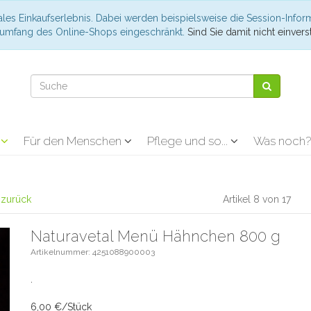
les Einkaufserlebnis. Dabei werden beispielsweise die Session-Infor
nsumfang des Online-Shops eingeschränkt.
Sind Sie damit nicht einverst
r
Für den Menschen
Pflege und so...
Was noch
l zurück
Artikel 8 von 17
Naturavetal Menü Hähnchen 800 g
Artikelnummer: 4251088900003
.
6,00 €/Stück