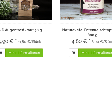
4D Augentrostkraut 50 g
Naturavetal Entenfleischtop
800 g
5,90 € *
4,80 € *
11,80 €/Stück
6,00 €/Stüc
Mehr Informationen
Mehr Informatione