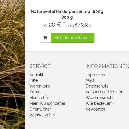
Naturavetal Rinderpansentopf 800g
800 g
4,20 € *
5,25 €/Stück
Mehr Informationen
SERVICE
INFORMATIONE
Kontakt
Impressum
Hilfe
AGB
Warenkorb
Datenschutz
Konto
Versand und Kosten
Merkzettel
Widerrufsrecht
Mein Wunschzettel
Wie bestellen?
Öffentlicher
Newsletter
Wunschzettel