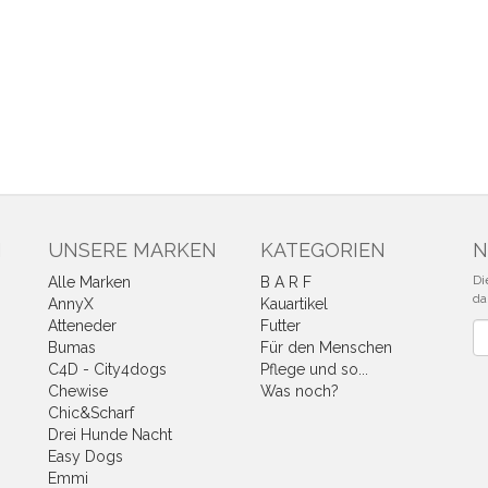
N
UNSERE MARKEN
KATEGORIEN
N
Di
Alle Marken
B A R F
da
AnnyX
Kauartikel
Atteneder
Futter
Ne
Bumas
Für den Menschen
C4D - City4dogs
Pflege und so...
Chewise
Was noch?
Chic&Scharf
Drei Hunde Nacht
Easy Dogs
Emmi