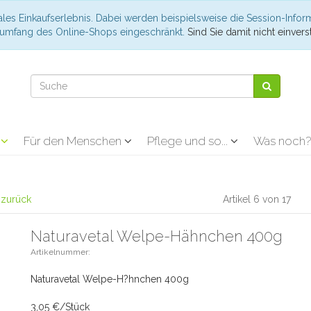
les Einkaufserlebnis. Dabei werden beispielsweise die Session-Infor
nsumfang des Online-Shops eingeschränkt.
Sind Sie damit nicht einverst
r
Für den Menschen
Pflege und so...
Was noch
l zurück
Artikel 6 von 17
Naturavetal Welpe-Hähnchen 400g
Artikelnummer:
Naturavetal Welpe-H?hnchen 400g
3,05 €/Stück