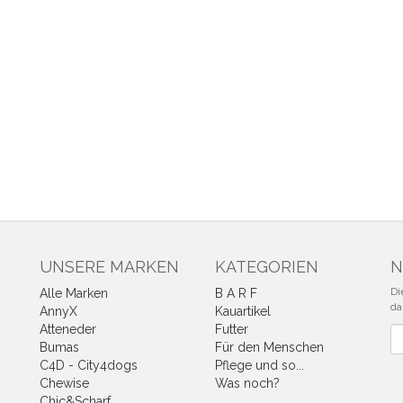
N
UNSERE MARKEN
KATEGORIEN
N
Di
Alle Marken
B A R F
da
AnnyX
Kauartikel
Atteneder
Futter
Ne
Bumas
Für den Menschen
C4D - City4dogs
Pflege und so...
Chewise
Was noch?
Chic&Scharf